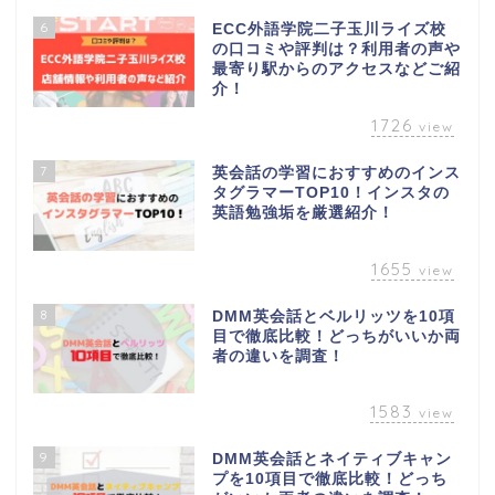
6
ECC外語学院二子玉川ライズ校
の口コミや評判は？利用者の声や
最寄り駅からのアクセスなどご紹
介！
1726
view
7
英会話の学習におすすめのインス
タグラマーTOP10！インスタの
英語勉強垢を厳選紹介！
1655
view
8
DMM英会話とベルリッツを10項
目で徹底比較！どっちがいいか両
者の違いを調査！
1583
view
9
DMM英会話とネイティブキャン
プを10項目で徹底比較！どっち