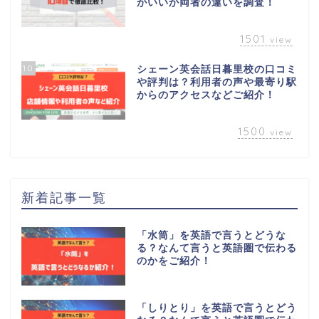
がいいか両者の違いを調査！
1501
view
10
シェーン英会話日暮里校の口コミ
や評判は？利用者の声や最寄り駅
からのアクセスなどご紹介！
1500
view
新着記事一覧
「水筒」を英語で言うとどうな
る？なんて言うと英語圏で伝わる
のかをご紹介！
「しりとり」を英語で言うとどう