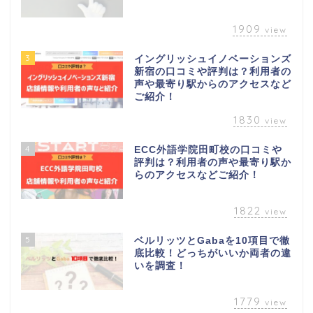
1909
view
3
イングリッシュイノベーションズ
新宿の口コミや評判は？利用者の
声や最寄り駅からのアクセスなど
ご紹介！
1830
view
4
ECC外語学院田町校の口コミや
評判は？利用者の声や最寄り駅か
らのアクセスなどご紹介！
1822
view
5
ベルリッツとGabaを10項目で徹
底比較！どっちがいいか両者の違
いを調査！
1779
view