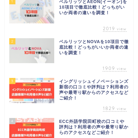
1
ベルリッツとAEON(イーオン)を
10項目で徹底比較！どっちがい
いか両者の違いを調査！
2019
view
2
ベルリッツとNOVAを10項目で徹
底比較！どっちがいいか両者の違
いを調査！
1909
view
3
イングリッシュイノベーションズ
新宿の口コミや評判は？利用者の
声や最寄り駅からのアクセスなど
ご紹介！
1829
view
4
ECC外語学院田町校の口コミや
評判は？利用者の声や最寄り駅か
らのアクセスなどご紹介！