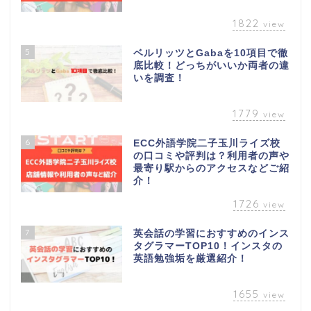
1822
view
5
ベルリッツとGabaを10項目で徹
底比較！どっちがいいか両者の違
いを調査！
1779
view
6
ECC外語学院二子玉川ライズ校
の口コミや評判は？利用者の声や
最寄り駅からのアクセスなどご紹
介！
1726
view
7
英会話の学習におすすめのインス
タグラマーTOP10！インスタの
英語勉強垢を厳選紹介！
1655
view