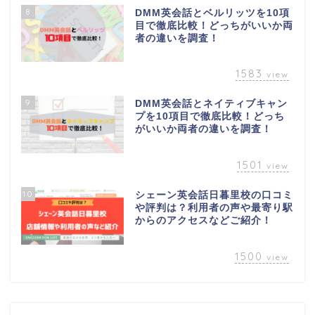
8
DMM英会話とベルリッツを10項
目で徹底比較！どっちがいいか両
者の違いを調査！
1583
view
9
DMM英会話とネイティブキャン
プを10項目で徹底比較！どっち
がいいか両者の違いを調査！
1501
view
10
シェーン英会話日暮里校の口コミ
や評判は？利用者の声や最寄り駅
からのアクセスなどご紹介！
1500
view