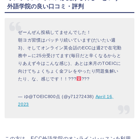
外語学院の良い口コミ・評判
ぜーんぜん投稿してませんでした！
朝ヨガ習慣はバッチリ続いています(だいたい週
3)、そしてオンライン英会話のECCは週2で在宅勤
務中←に25分受けてます(毎日だと辛くなるからと
りあえず今はこんな感じ)、あとは来月のTOEICに
向けてちょくちょく金フレをやったり問題集解い
たり、な、感じです！！???
???
— ゆ@TOEIC800点 (@y71272438)
April 16,
2023
この方は、
ECC外語学院のオンラインレッスンを利用