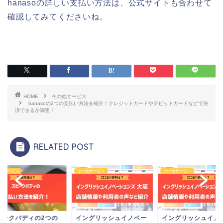
hanasoの詳しい支払い方法は、公式サイトも合わせて
確認してみてくださいね。
HOME
その他サービス
hanasoの2つの支払い方法を紹介！クレジットカードやデビットカードなどで決
済できるか調査！
RELATED POST
他サービス
その他サービス
その他サービス
ピークバディの2つの
イングリッシュイノベー
イングリッシュイノ