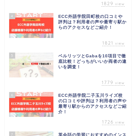
1829
view
4
ECC外語学院田町校の口コミや
評判は？利用者の声や最寄り駅か
らのアクセスなどご紹介！
1821
view
5
ベルリッツとGabaを10項目で徹
底比較！どっちがいいか両者の違
いを調査！
1779
view
6
ECC外語学院二子玉川ライズ校
の口コミや評判は？利用者の声や
最寄り駅からのアクセスなどご紹
介！
1726
view
7
英会話の学習におすすめのインス