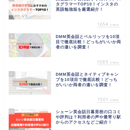
タグラマーTOP10！インスタの
英語勉強垢を厳選紹介！
1654
view
8
DMM英会話とベルリッツを10項
目で徹底比較！どっちがいいか両
者の違いを調査！
1583
view
9
DMM英会話とネイティブキャン
プを10項目で徹底比較！どっち
がいいか両者の違いを調査！
1501
view
10
シェーン英会話日暮里校の口コミ
や評判は？利用者の声や最寄り駅
からのアクセスなどご紹介！